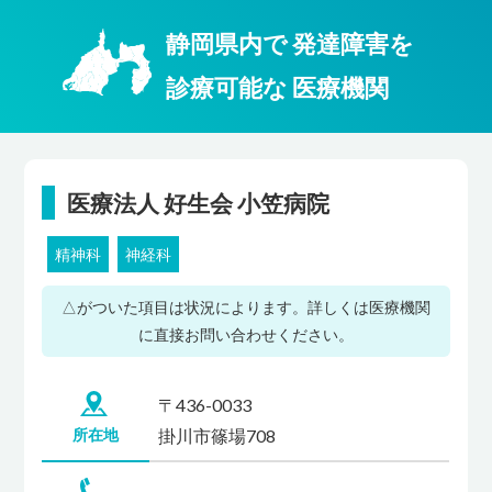
静岡県内
で
発達障害
を
診療可能
な
医療機関
医療法人 好生会 小笠病院
精神科
神経科
△がついた項目は状況によります。詳しくは医療機関
に直接お問い合わせください。
〒436-0033
所在地
掛川市篠場708